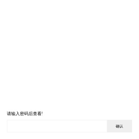
请输入密码后查看!
天瑞灯具产品样册
我公司专业生产家用电器、LED灯、智能车载设备、智能家