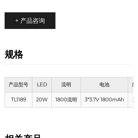
+ 产品咨询
规格
产品型号
LED
流明
电池
放
TL1189
20W
1800流明
3*3.7V 1800mAh
2